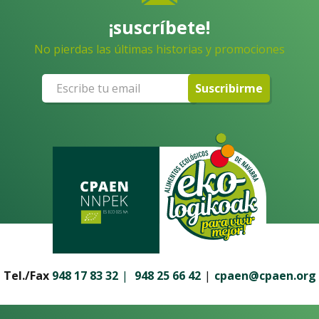
¡suscríbete!
No pierdas las últimas historias y promociones
Suscribirme
Tel./Fax
948 17 83 32
948 25 66 42
cpaen@cpaen.org