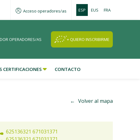
ESP
EUS
FRA
Acceso operadores/as
DOR OPERADORES/AS
+ QUIERO INSCRIBIRME
 CERTIFICACIONES
CONTACTO
Volver al mapa
625136321 671031371
625136321 671031371