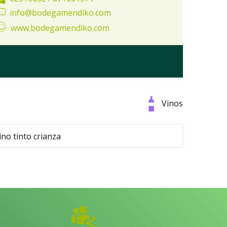
info@bodegamendiko.com
www.bodegamendiko.com
Vinos
ino tinto crianza