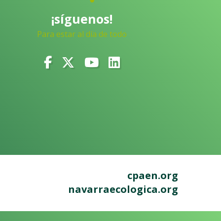
¡síguenos!
Para estar al día de todo
cpaen.org
navarraecologica.org