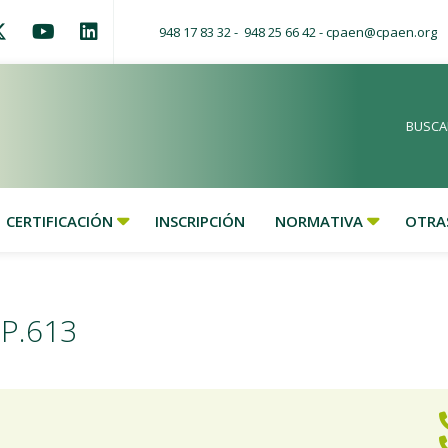
948 17 83 32
948 25 66 42
cpaen@cpaen.org
BUSCA
CERTIFICACIÓN
INSCRIPCIÓN
NORMATIVA
OTRAS
P.613